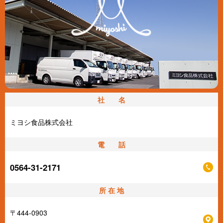
社 名
ミヨシ食品株式会社
電 話
0564-31-2171
所 在 地
〒444-0903