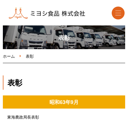
ホーム
表彰
食品卸事業
ホーム
表彰
取扱食品・メーカー
表彰
会社案内
昭和63年9月
お問い合わせ
東海農政局長表彰